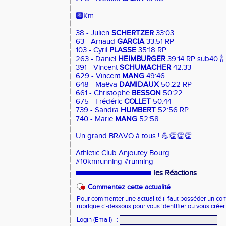
🔟Km
38 - Julien
SCHERTZER
33:03
63 - Arnaud
GARCIA
33:51 RP
103 - Cyril
PLASSE
35:18 RP
263 - Daniel
HEIMBURGER
39:14 RP sub40 🍾
391 - Vincent
SCHUMACHER
42:33
629 - Vincent
MANG
49:46
648 - Maëva
DAMIDAUX
50:22 RP
661 - Christophe
BESSON
50:22
675 - Frédéric
COLLET
50:44
739 - Sandra
HUMBERT
52:56 RP
740 - Marie
MANG
52:58
Un grand BRAVO à tous ! 💪👏👏👏
Athletic Club Anjoutey Bourg
#10kmrunning #running
les Réactions
Commentez cette actualité
Pour commenter une actualité il faut posséder un compt
rubrique ci-dessous pour vous identifier ou vous crée
Login (Email)
: