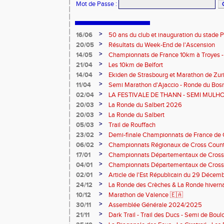
Mot de Passe
:
>
16/06
50 ans du club et inauguration du stade P
>
20/05
Résultats du Week-End de l'Ascension
>
14/05
Championnats de France 10km à Troyes - T
Besançon
>
21/04
Les 10km de Belfort
>
14/04
Ekiden de Strasbourg et Marathon de Zur
>
11/04
Semi Marathon d'Ajaccio - Ronde du Bo
>
02/04
LA FESTIVALE DE THANN - SEMI MULHO
10KM BLETTERANS
>
20/03
La Ronde du Salbert 2026
>
20/03
La Ronde du Salbert
>
05/03
Trail de Rouffach
>
23/02
Demi-finale Championnats de France de 
>
06/02
Championnats Régionaux de Cross Count
>
17/01
Championnats Départementaux de Cross 
Anjoutey
>
04/01
Championnats Départementaux de Cross
>
02/01
Article de l'Est Républicain du 29 Déce
>
24/12
La Ronde des Crèches & La Ronde hivern
>
10/12
Marathon de Valence 🇪🇦
>
30/11
Assemblée Générale 2024/2025
>
21/11
Dark Trail - Trail des Ducs - Semi de Boul
de la Ste Barbe