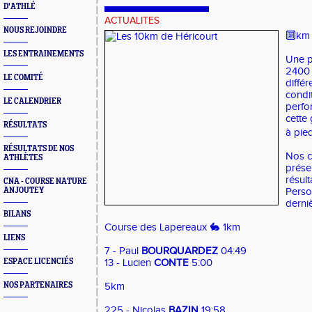
D'ATHLÉ
ACTUALITES
NOUS REJOINDRE
🔟km 
LES ENTRAINEMENTS
Une p
2400 
LE COMITÉ
diffé
condi
LE CALENDRIER
perfor
cette
RÉSULTATS
à pied
RÉSULTATS DE NOS
Nos c
ATHLÈTES
prése
résul
CNA - COURSE NATURE
ANJOUTEY
Perso
derniè
BILANS
Course des Lapereaux 🐇 1km
LIENS
7 - Paul
BOURQUARDEZ
04:49
ESPACE LICENCIÉS
13 - Lucien
CONTE
5:00
NOS PARTENAIRES
5km
225 - Nicolas
BAZIN
19:58