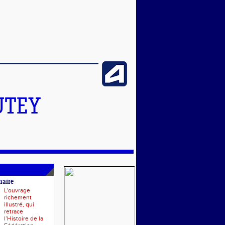
UTEY
naire
L'ouvrage
richement
illustré, qui
retrace
l’Histoire de la