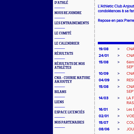
D'ATHLÉ
L'Athletic Club Anjou
condoléances à sa fam
NOUS REJOINDRE
Repose en paix Pierre
LES ENTRAINEMENTS
LE COMITÉ
LE CALENDRIER
19/08
>
CNA
RÉSULTATS
24/01
>
CNA 
15/08
>
6èm
RÉSULTATS DE NOS
SEP
ATHLÈTES
10/09
>
CNA 
CNA - COURSE NATURE
04/09
>
RES
ANJOUTEY
15/08
>
CNA
SEP
BILANS
14/03
>
LA 
LIENS
RAS
16/01
>
Les 
ESPACE LICENCIÉS
02/01
>
VOE
15/07
>
COU
NOS PARTENAIRES
08/06
>
JOU