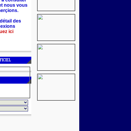
 et nous vous
erçions.
détail des
exions
uez ici
FICIEL