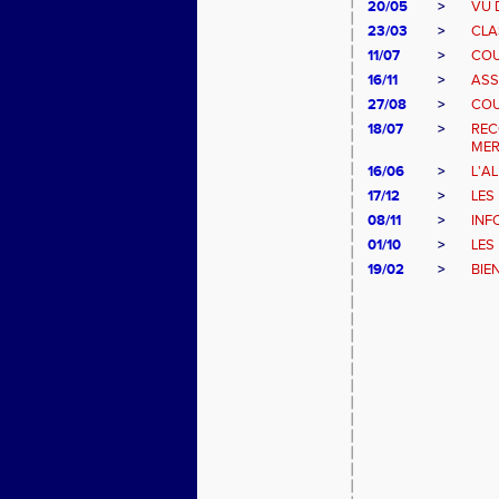
20/05
>
VU 
23/03
>
CLA
11/07
>
COU
16/11
>
ASS
27/08
>
COU
18/07
>
REC
MER
16/06
>
L'A
17/12
>
LES
08/11
>
INF
01/10
>
LES
19/02
>
BIE