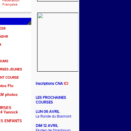
Fédération
Française
026
BAEHR
M
IUMS
URSES JEUNES
ANT COURSE
Inscriptions CNA
ICI
tos Flo
KM photos
LES PROCHAINES
COURSES
URSES
LUN 06 AVRIL
4 Yannick
La Ronde du Bosmont
S ENFANTS
DIM 12 AVRIL
Ekiden de Strasbourg