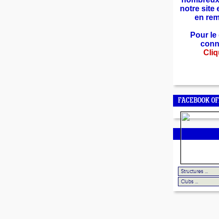
notre site
en rem
Pour le 
conn
Cliq
FACEBOOK OF
LES ESPACES