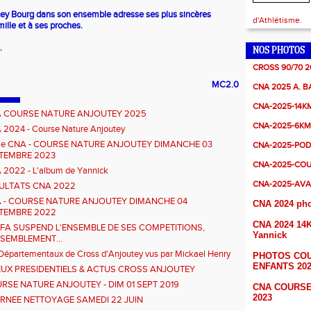
tey Bourg dans son ensemble adresse ses plus sincères
d'Athlétisme.
ille et à ses proches.
.
NOS PHOTOS
CROSS 90/70 2
MC2.0
CNA 2025 A. 
CNA-2025-14K
 COURSE NATURE ANJOUTEY 2025
CNA-2025-6KM
2024 - Course Nature Anjoutey
e CNA - COURSE NATURE ANJOUTEY DIMANCHE 03
CNA-2025-POD
TEMBRE 2023
CNA-2025-CO
2022 - L'album de Yannick
CNA-2025-AV
ULTATS CNA 2022
 - COURSE NATURE ANJOUTEY DIMANCHE 04
CNA 2024 pho
TEMBRE 2022
CNA 2024 14
FFA SUSPEND L'ENSEMBLE DE SES COMPETITIONS,
Yannick
SEMBLEMENT...
Départementaux de Cross d'Anjoutey vus par Mickael Henry
PHOTOS CO
ENFANTS 202
UX PRESIDENTIELS & ACTUS CROSS ANJOUTEY
RSE NATURE ANJOUTEY - DIM 01 SEPT 2019
CNA COURSE
2023
RNEE NETTOYAGE SAMEDI 22 JUIN